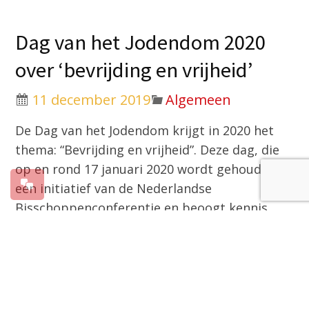
Dag van het Jodendom 2020
over ‘bevrijding en vrijheid’
11 december 2019
Algemeen
De Dag van het Jodendom krijgt in 2020 het
thema: “Bevrijding en vrijheid”. Deze dag, die
op en rond 17 januari 2020 wordt gehouden, is
een initiatief van de Nederlandse
Bisschoppenconferentie en beoogt kennis
over het jodendom onder christenen te
bevorderen. Tevens wil dit initiatief de actieve
dialoog tussen joden en christenen
stimuleren.