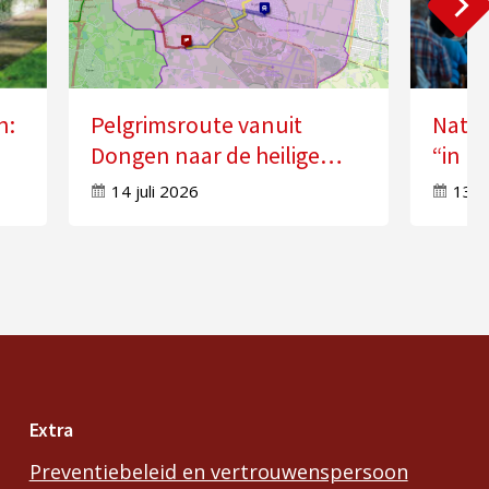
n:
Pelgrimsroute vanuit
Natio
Dongen naar de heilige
“in k
n”
Anna in Molenschot
Geest
14 juli 2026
13 j
Extra
Preventiebeleid en vertrouwenspersoon