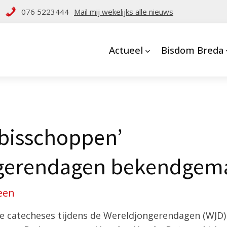
076 5223444
Mail mij wekelijks alle nieuws
Actueel
Bisdom Breda
bisschoppen’
gerendagen bekendgem
een
ge catecheses tijdens de Wereldjongerendagen (WJD