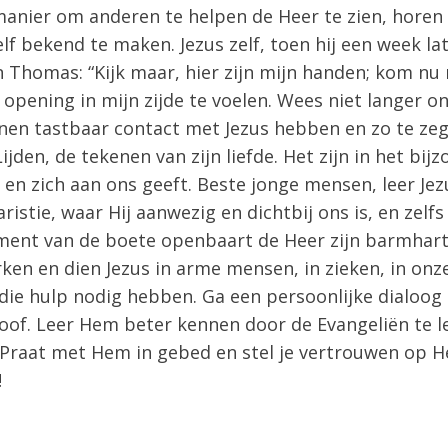
manier om anderen te helpen de Heer te zien, horen
f bekend te maken. Jezus zelf, toen hij een week la
en Thomas: “Kijk maar, hier zijn mijn handen; kom nu
pening in mijn zijde te voelen. Wees niet langer on
unnen tastbaar contact met Jezus hebben en zo te z
ijden, de tekenen van zijn liefde. Het zijn in het b
 en zich aan ons geeft. Beste jonge mensen, leer Jezu
istie, waar Hij aanwezig en dichtbij ons is, en zelf
rament van de boete openbaart de Heer zijn barmhar
erken en dien Jezus in arme mensen, in zieken, in on
ie hulp nodig hebben. Ga een persoonlijke dialoog 
loof. Leer Hem beter kennen door de Evangeliën te 
 Praat met Hem in gebed en stel je vertrouwen op He
!