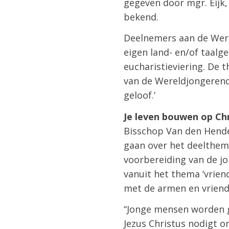
gegeven door mgr. Eijk
bekend.
Deelnemers aan de Wer
eigen land- en/of taalg
eucharistieviering. De 
van de Wereldjongerend
geloof.’
Je leven bouwen op Ch
Bisschop Van den Hende
gaan over het deelthema
voorbereiding van de jo
vanuit het thema ‘vrien
met de armen en vriend
“Jonge mensen worden g
Jezus Christus nodigt 