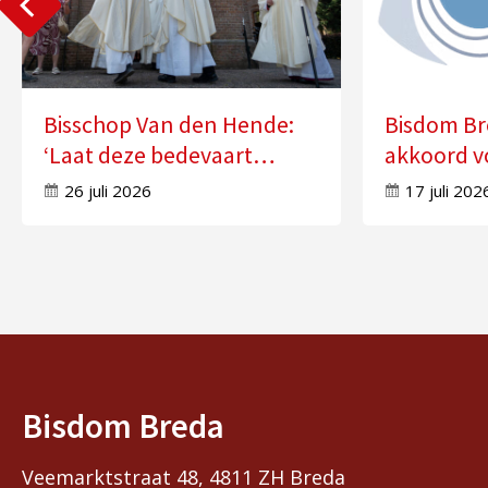
Bisschop Van den Hende:
Bisdom Br
‘Laat deze bedevaart
akkoord v
doorwerken in uw leven’
zes kerke
26 juli 2026
17 juli 202
Bisdom Breda
Veemarktstraat 48, 4811 ZH Breda