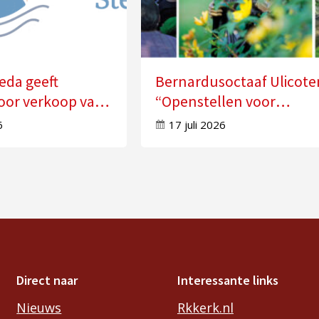
eda geeft
Bernardusoctaaf Ulicote
oor verkoop van
“Openstellen voor
n
veranderingen in je leve
6
17 juli 2026
Direct naar
Interessante links
Nieuws
Rkkerk.nl