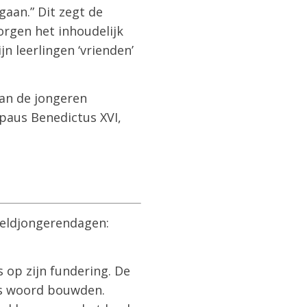
aan.” Dit zegt de
orgen het inhoudelijk
jn leerlingen ‘vrienden’
aan de jongeren
paus Benedictus XVI,
reldjongerendagen:
s op zijn fundering. De
ods woord bouwden.