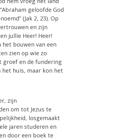
God hem vroeg het land
. “Abraham geloofde God
noemd” (Jak 2, 23). Op
ertrouwen en zijn
n jullie Heer! Heer!
van het bouwen van een
aten zien op wie zo
at groef en de fundering
 het huis, maar kon het
r, zijn
den om tot Jezus te
pelijkheid, losgemaakt
ele jaren studeren en
len door een boek te