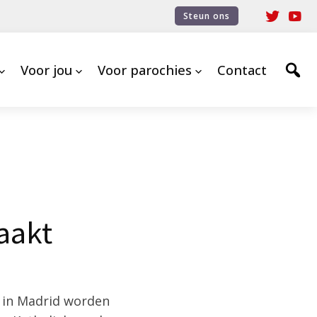
Steun ons
Voor jou
Voor parochies
Contact
aakt
) in Madrid worden