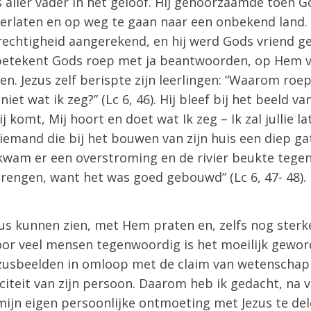
 aller vader in het geloof. Hij gehoorzaamde toen 
 verlaten en op weg te gaan naar een onbekend land
echtigheid aangerekend, en hij werd Gods vriend ge
betekent Gods roep met ja beantwoorden, op Hem v
n. Jezus zelf berispte zijn leerlingen: “Waarom roepe
 niet wat ik zeg?” (Lc 6, 46). Hij bleef bij het beeld 
ij komt, Mij hoort en doet wat Ik zeg – Ik zal jullie l
op iemand die bij het bouwen van zijn huis een diep g
kwam er een overstroming en de rivier beukte tegen
rengen, want het was goed gebouwd” (Lc 6, 47- 48).
zus kunnen zien, met Hem praten en, zelfs nog sterke
oor veel mensen tegenwoordig is het moeilijk gewor
Jezusbeelden in omloop met de claim van wetenschap
citeit van zijn persoon. Daarom heb ik gedacht, na v
mijn eigen persoonlijke ontmoeting met Jezus te de