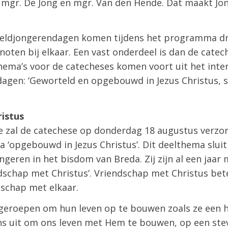
, mgr. De Jong en mgr. Van den Hende. Dat maakt Jo
eldjongerendagen komen tijdens het programma dr
enoten bij elkaar. Een vast onderdeel is dan de cate
thema’s voor de catecheses komen voort uit het int
agen: ‘Geworteld en opgebouwd in Jezus Christus, s
ristus
 zal de catechese op donderdag 18 augustus verzor
 ‘opgebouwd in Jezus Christus’. Dit deelthema sluit 
ngeren in het bisdom van Breda. Zij zijn al een jaar
dschap met Christus’. Vriendschap met Christus bet
schap met elkaar.
eroepen om hun leven op te bouwen zoals ze een h
ons uit om ons leven met Hem te bouwen, op een st