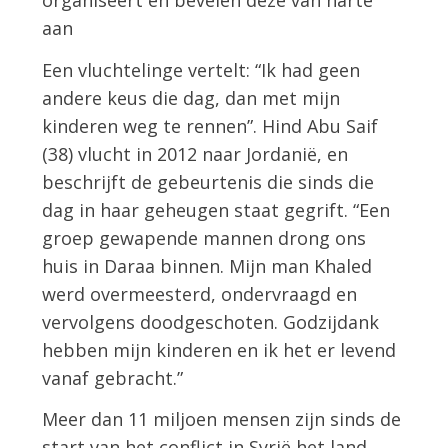
organiseert en bevelen deze van harte
aan
Een vluchtelinge vertelt: “Ik had geen
andere keus die dag, dan met mijn
kinderen weg te rennen”. Hind Abu Saif
(38) vlucht in 2012 naar Jordanië, en
beschrijft de gebeurtenis die sinds die
dag in haar geheugen staat gegrift. “Een
groep gewapende mannen drong ons
huis in Daraa binnen. Mijn man Khaled
werd overmeesterd, ondervraagd en
vervolgens doodgeschoten. Godzijdank
hebben mijn kinderen en ik het er levend
vanaf gebracht.”
Meer dan 11 miljoen mensen zijn sinds de
start van het conflict in Syrië het land