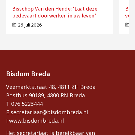
Bisschop Van den Hende: ‘Laat deze
Bis
bedevaart doorwerken in uw leven’
ver
26 juli 2026
17
Bisdom Breda
Veemarktstraat 48, 4811 ZH Breda
Postbus 90189, 4800 RN Breda
T 076 5223444
E secretariaat@bisdombreda.nl
I www.bisdombreda.nl
Het secretariaat is bereikbaar van