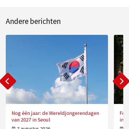
Andere berichten
Nog één jaar: de Wereldjongerendagen
Fot
van 2027 in Seoul
in 
7 augustus 2026
7