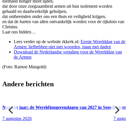
niemand honger moet lijden,
dat door onze zorgzaamheid armen uit hun isolement worden
gehaald en daadwerkelijk geholpen,
dat ontheemden onder ons een thuis en veiligheid krijgen,
en dat de harten van allen ontvankelijk worden voor de rijkdom van
Christus.
Laat ons bidden…
Lees verder op de website rkkerk.nl:
Eerste Werelddag van de
Armen: liefhebben niet met woorden, maar met daden
Download de Nederlandse vertaling voor de Werelddag van
de Armen
(Foto: Ramon Mangold)
Andere berichten
Nog één jaar: de Wereldjongerendagen van 2027 in Seoul
Fotore
7 augustus 2026
7 augus