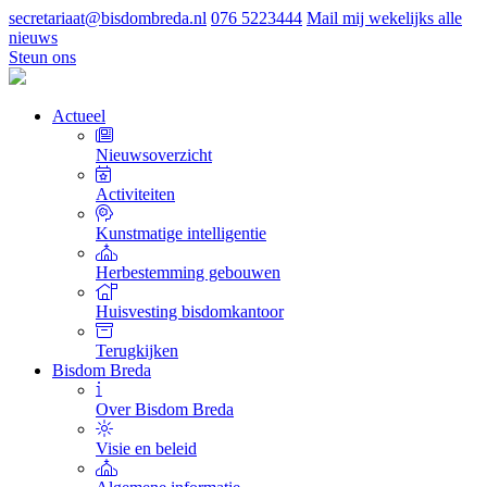
secretariaat@bisdombreda.nl
076 5223444
Mail mij wekelijks alle
nieuws
Steun ons
Actueel
Nieuwsoverzicht
Activiteiten
Kunstmatige intelligentie
Herbestemming gebouwen
Huisvesting bisdomkantoor
Terugkijken
Bisdom Breda
Over Bisdom Breda
Visie en beleid