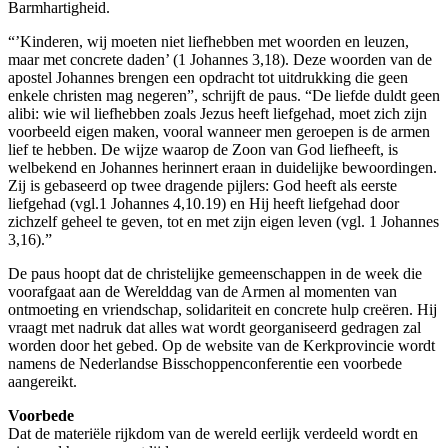
Barmhartigheid.
“’Kinderen, wij moeten niet liefhebben met woorden en leuzen,
maar met concrete daden’ (1 Johannes 3,18). Deze woorden van de
apostel Johannes brengen een opdracht tot uitdrukking die geen
enkele christen mag negeren”, schrijft de paus. “De liefde duldt geen
alibi: wie wil liefhebben zoals Jezus heeft liefgehad, moet zich zijn
voorbeeld eigen maken, vooral wanneer men geroepen is de armen
lief te hebben. De wijze waarop de Zoon van God liefheeft, is
welbekend en Johannes herinnert eraan in duidelijke bewoordingen.
Zij is gebaseerd op twee dragende pijlers: God heeft als eerste
liefgehad (vgl.1 Johannes 4,10.19) en Hij heeft liefgehad door
zichzelf geheel te geven, tot en met zijn eigen leven (vgl. 1 Johannes
3,16).”
De paus hoopt dat de christelijke gemeenschappen in de week die
voorafgaat aan de Werelddag van de Armen al momenten van
ontmoeting en vriendschap, solidariteit en concrete hulp creëren. Hij
vraagt met nadruk dat alles wat wordt georganiseerd gedragen zal
worden door het gebed. Op de website van de Kerkprovincie wordt
namens de Nederlandse Bisschoppenconferentie een voorbede
aangereikt.
Voorbede
Dat de materiële rijkdom van de wereld eerlijk verdeeld wordt en