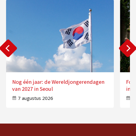
Nog één jaar: de Wereldjongerendagen
Fot
van 2027 in Seoul
in 
7 augustus 2026
7