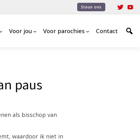
Steun ons
Voor jou
Voor parochies
Contact
an paus
enen als bisschop van
mt, waardoor ik niet in