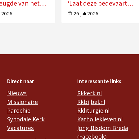
reugde van het
‘Laat deze bedevaart
ervaren’
doorwerken in uw leven’
s 2026
26 juli 2026
Direct naar
Interessante links
Nieuws
Rkkerk.nl
Missionaire
Rkbijbel.nl
Parochie
Rkliturgie.nl
Synodale Kerk
Katholiekleven.nl
Vacatures
Jong Bisdom Breda
(Facebook)