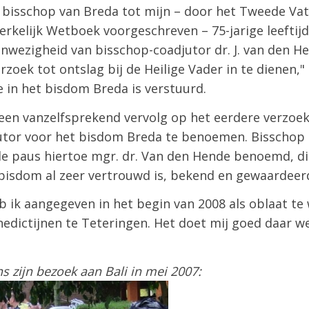
 bisschop van Breda tot mijn – door het Tweede Vat
rkelijk Wetboek voorgeschreven – 75-jarige leeftijd 
nwezigheid van bisschop-coadjutor dr. J. van den H
zoek tot ontslag bij de Heilige Vader in te dienen," 
e in het bisdom Breda is verstuurd.
s een vanzelfsprekend vervolg op het eerdere verzo
tor voor het bisdom Breda te benoemen. Bisschop 
e paus hiertoe mgr. dr. Van den Hende benoemd, die
 bisdom al zeer vertrouwd is, bekend en gewaardeer
eb ik aangegeven in het begin van 2008 als oblaat te 
dictijnen te Teteringen. Het doet mij goed daar wel
s zijn bezoek aan Bali in mei 2007: