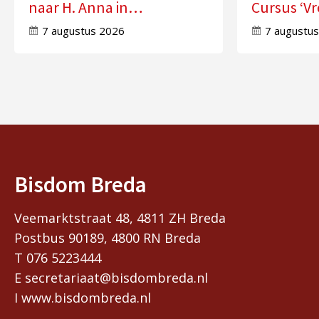
naar H. Anna in
Cursus ‘V
Molenschot
Evangelie 
7 augustus 2026
7 augustu
Bisdom Breda
Veemarktstraat 48, 4811 ZH Breda
Postbus 90189, 4800 RN Breda
T 076 5223444
E secretariaat@bisdombreda.nl
I www.bisdombreda.nl