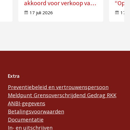
akkoord voor verkoop van
“Open
zes kerken
veran
17 juli 2026
17 j
Extra
Preventiebeleid en vertrouwenspersoon
Meldpunt Grensoverschrijdend Gedrag RKK
ANBI-gegevens
Betalingsvoorwaarden
Documentatie
In- en uitschrijven