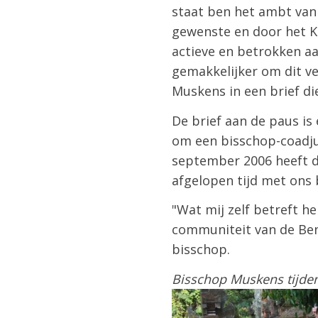
staat ben het ambt van
gewenste en door het Ke
actieve en betrokken aa
gemakkelijker om dit ver
Muskens in een brief di
De brief aan de paus i
om een bisschop-coadju
september 2006 heeft d
afgelopen tijd met ons
"Wat mij zelf betreft h
communiteit van de Bene
bisschop.
Bisschop Muskens tijden