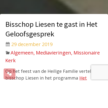
Bisschop Liesen te gast in Het
Geloofsgesprek
29 december 2019
Algemeen, Mediavieringen, Missionaire
Kerk
Op het feest van de Heilige Familie vertelt
bisschop Liesen in het programma
Het
Geloofsgesprek van KRO NCRV
over het
leerling-zijn van Jezus en wat het betekent om
Jezus te volgen, ook als parochie. In gesprek
met presentator Leo Fijen blikt hij terug op