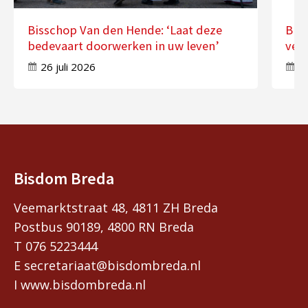
Bisschop Van den Hende: ‘Laat deze
Bis
bedevaart doorwerken in uw leven’
ver
26 juli 2026
17
Bisdom Breda
Veemarktstraat 48, 4811 ZH Breda
Postbus 90189, 4800 RN Breda
T 076 5223444
E secretariaat@bisdombreda.nl
I www.bisdombreda.nl