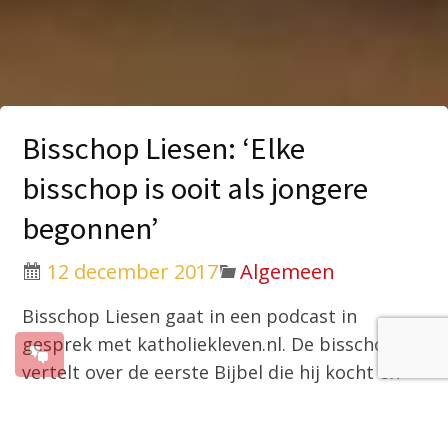
Bisschop Liesen: ‘Elke
bisschop is ooit als jongere
begonnen’
12 december 2017
Algemeen
Bisschop Liesen gaat in een podcast in
gesprek met katholiekleven.nl. De bisschop
vertelt over de eerste Bijbel die hij kocht en
hoe hij toen ontdekte dat de Bijbel meer is
dan een boek. “Ik was 17 en de tekst die ik las