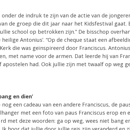
 onder de indruk te zijn van de actie van de jongere
an de groep die dit jaar naar het Kidsfestival gaat.
ullie school op betrokken zijn.” De bisschop overh
 heilige Antonius’. “Op de cheque staat een afbeeld
 Kerk die was geïnspireerd door Franciscus. Antonius h
n, met name voor de armen. Dat leerde hij van Fran
lf apostelen had. Ook jullie zijn met twaalf op weg 
bang en dien’
 nog een cadeau van een andere Franciscus, de paus
telhanger met een foto van paus Franciscus erop en 
rd met deze woorden: ga op weg, wees niet bang en
 Ik hoor dat jullie door jullie reis zijn veranderd en 