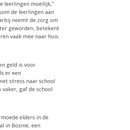
 leerlingen moeilijk,”
rsom de leerlingen aan
aarbij neemt de zorg om
roter geworden, betekent
ren vaak mee naar huis.
n geld is voor
ls er een
met stress naar school
 vaker, gaf de school
armoede elders in de
l in Bosnië, een