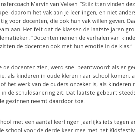
sfercoach Marvin van Velsen. “Stilzitten vinden deze
oppel daarom het vak aan je leerlingen, en niet ande
astig voor docenten, die ook hun vak willen geven. D
eam aan. Het feit dat de klassen de laatste jaren g
lematieken. “Docenten nemen de verhalen van kinde
zitten de docenten ook met hun emotie in de klas.”
de docenten zien, werd snel beantwoord: als er gee
ie, als kinderen in oude kleren naar school komen, a
of het werk van de ouders onzeker is, als kinderen 
n de schuldsanering zit. Dat laatste gebeurt steeds
 de gezinnen neemt daardoor toe.
ool met een aantal leerlingen jaarlijks iets tegen 
de school voor de derde keer mee met het Kidsfestiva