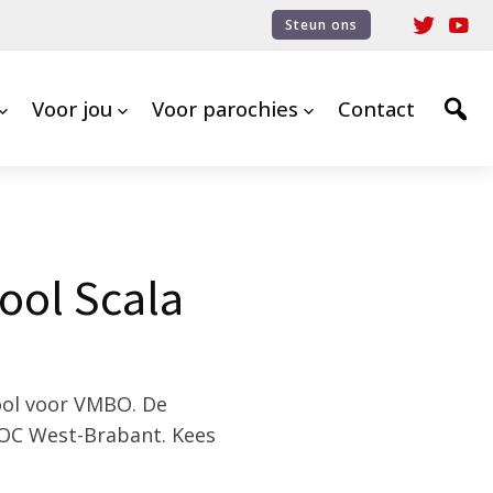
Steun ons
Voor jou
Voor parochies
Contact
ool Scala
ool voor VMBO. De
ROC West-Brabant. Kees