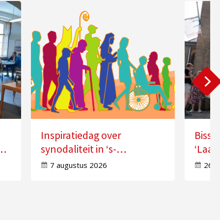
Inspiratiedag over
Bissc
synodaliteit in ‘s-
‘Laat
Hertogenbosch
doorw
7 augustus 2026
26 j