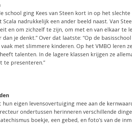
n
 de school ging Kees van Steen kort in op het slech
et Scala nadrukkelijk een ander beeld naast. Van Ste
eit en om zichzelf te zijn, om met en van elkaar te l
 dan je denkt.” Over dat laatste: “Op de basisschool
vaak met slimmere kinderen. Op het VMBO leren z
heeft talenten. In de lagere klassen krijgen ze alle
t te presenteren.”
rden
 hun eigen levensovertuiging mee aan de kernwaard
recteur ondertussen herinneren verschillende dinge
catechismus boekje, een gebed, en foto’s van de inm