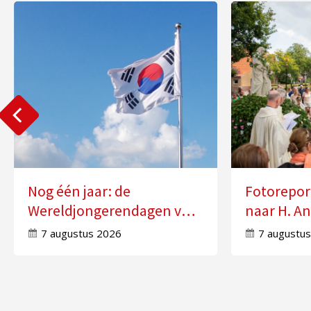
Nog één jaar: de
Fotorepor
Wereldjongerendagen van
naar H. An
2027 in Seoul
Molensch
7 augustus 2026
7 augustu