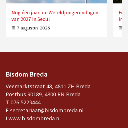
Nog één jaar: de Wereldjongerendagen
Fot
van 2027 in Seoul
in 
7 augustus 2026
7
Bisdom Breda
Veemarktstraat 48, 4811 ZH Breda
Postbus 90189, 4800 RN Breda
T 076 5223444
E secretariaat@bisdombreda.nl
I www.bisdombreda.nl