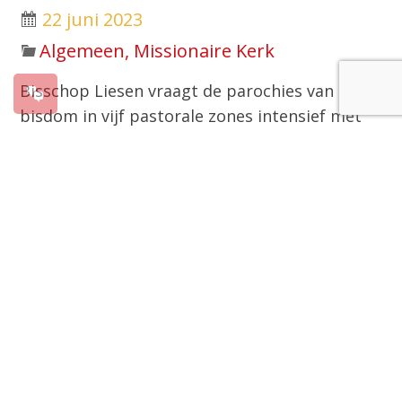
22 juni 2023
Algemeen, Missionaire Kerk
Bisschop Liesen vraagt de parochies van zijn
bisdom in vijf pastorale zones intensief met
elkaar samen te werken om gestalte te geven
aan de Missionaire Kerk. Tijdens een
studiedag voor de pastorale beroepskrachten
van het bisdom, op woensdag 21 juni, zijn de
pastorale zones gepresenteerd. De keuze voor
de Missionaire Kerk door de bisschop is door
vicaris-generaal Norbert Schnell toegelicht en
met de deelnemers besproken.
Werken aan de Missionaire Kerk vraagt om
een pastorale bekering. De bisschop van