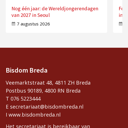
Nog één jaar: de Wereldjongerendagen
Fot
van 2027 in Seoul
in 
7 augustus 2026
7
Bisdom Breda
Veemarktstraat 48, 4811 ZH Breda
Postbus 90189, 4800 RN Breda
T 076 5223444
E secretariaat@bisdombreda.nl
I www.bisdombreda.nl
Het secretariaat is bereikbaar van