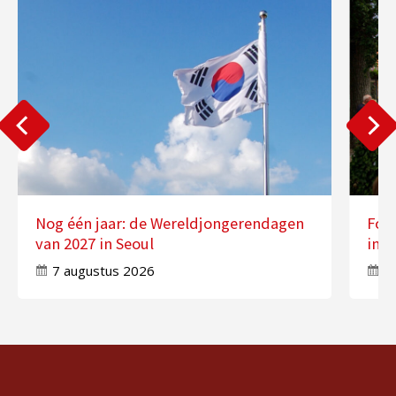
Nog één jaar: de Wereldjongerendagen
Fot
van 2027 in Seoul
in 
7 augustus 2026
7