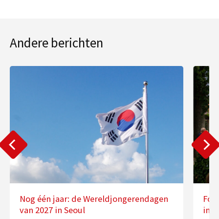
Andere berichten
Nog één jaar: de Wereldjongerendagen
Fot
van 2027 in Seoul
in 