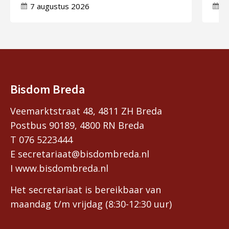
7 augustus 2026
7
Bisdom Breda
Veemarktstraat 48, 4811 ZH Breda
Postbus 90189, 4800 RN Breda
T 076 5223444
E secretariaat@bisdombreda.nl
I www.bisdombreda.nl
Het secretariaat is bereikbaar van
maandag t/m vrijdag (8:30-12:30 uur)