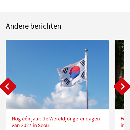
Andere berichten
Nog één jaar: de Wereldjongerendagen
Fot
van 2027 in Seoul
in 