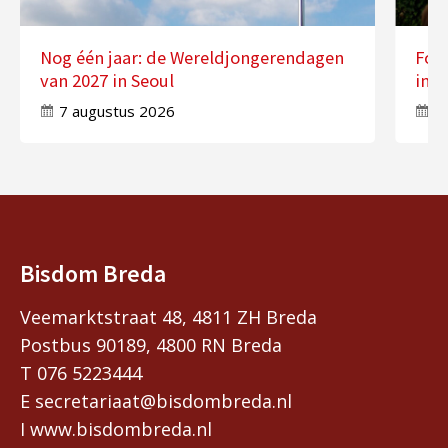
Nog één jaar: de Wereldjongerendagen
Fot
van 2027 in Seoul
in 
7 augustus 2026
7
Bisdom Breda
Veemarktstraat 48, 4811 ZH Breda
Postbus 90189, 4800 RN Breda
T 076 5223444
E secretariaat@bisdombreda.nl
I www.bisdombreda.nl