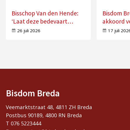
Bisschop Van den Hende:
Bisdom Br
‘Laat deze bedevaart
akkoord v
doorwerken in uw leven’
zes kerke
26 juli 2026
17 juli 202
Bisdom Breda
Veemarktstraat 48, 4811 ZH Breda
Postbus 90189, 4800 RN Breda
T 076 5223444