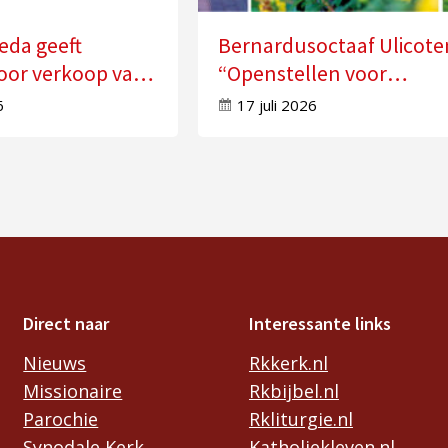
eda geeft
Bernardusoctaaf Ulicote
oor verkoop van
“Openstellen voor
n
veranderingen in je leve
6
17 juli 2026
Direct naar
Interessante links
Nieuws
Rkkerk.nl
Missionaire
Rkbijbel.nl
Parochie
Rkliturgie.nl
Synodale Kerk
Katholiekleven.nl