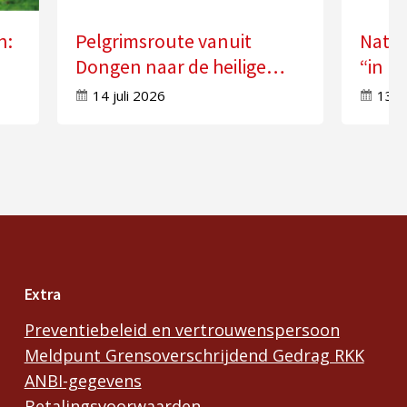
n:
Pelgrimsroute vanuit
Natio
Dongen naar de heilige
“in k
n”
Anna in Molenschot
Geest
14 juli 2026
13 j
Extra
Preventiebeleid en vertrouwenspersoon
Meldpunt Grensoverschrijdend Gedrag RKK
ANBI-gegevens
Betalingsvoorwaarden