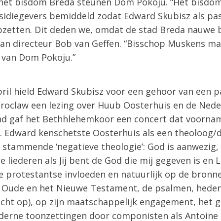
et bisdom Breda steunen Dom Pokoju. “Het bisdom 
sidiegevers bemiddeld zodat Edward Skubisz als pas
pzetten. Dit deden we, omdat de stad Breda nauwe
an directeur Bob van Geffen. “Bisschop Muskens maa
 van Dom Pokoju.”
il hield Edward Skubisz voor een gehoor van een 
Wroclaw een lezing over Huub Oosterhuis en de Nede
tend gaf het Bethhlehemkoor een concert dat voornam
. Edward kenschetste Oosterhuis als een theoloog/d
 stammende ‘negatieve theologie’: God is aanwezig,
 liederen als Jij bent de God die mij gegeven is en 
e protestantse invloeden en natuurlijk op de bronn
et Oude en het Nieuwe Testament, de psalmen, heden
icht op), op zijn maatschappelijk engagement, het 
derne toonzettingen door componisten als Antoine