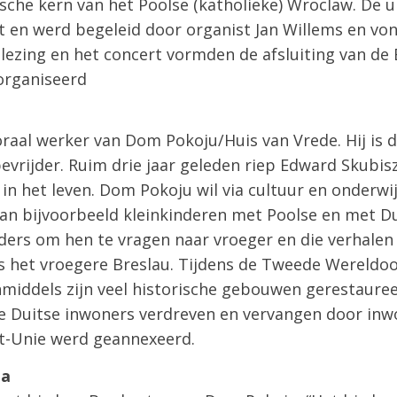
ische kern van het Poolse (katholieke) Wroclaw. De 
it en werd begeleid door organist Jan Willems en vo
lezing en het concert vormden de afsluiting van de
rganiseerd
raal werker van Dom Pokoju/Huis van Vrede. Hij is 
vrijder. Ruim drie jaar geleden riep Edward Skubis
 in het leven. Dom Pokoju wil via cultuur en onderw
an bijvoorbeeld kleinkinderen met Poolse en met D
ders om hen te vragen naar vroeger en die verhalen
 is het vroegere Breslau. Tijdens de Tweede Wereldoo
nmiddels zijn veel historische gebouwen gerestaure
 Duitse inwoners verdreven en vervangen door inwo
et-Unie werd geannexeerd.
da