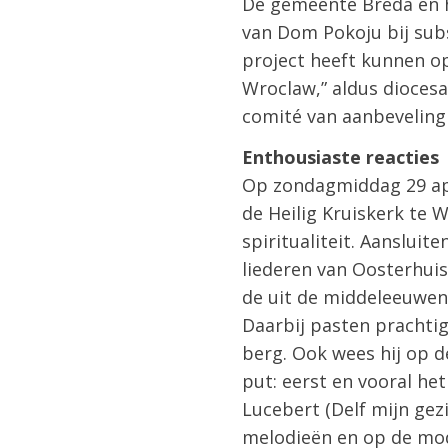
De gemeente Breda en h
van Dom Pokoju bij sub
project heeft kunnen o
Wroclaw,” aldus diocesa
comité van aanbeveling
Enthousiaste reacties
Op zondagmiddag 29 apr
de Heilig Kruiskerk te 
spiritualiteit. Aanslui
liederen van Oosterhuis
de uit de middeleeuwen
Daarbij pasten prachtige
berg. Ook wees hij op d
put: eerst en vooral h
Lucebert (Delf mijn gez
melodieën en op de mo