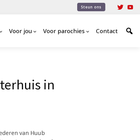
Steun ons
Voor jou
Voor parochies
Contact
terhuis in
iederen van Huub