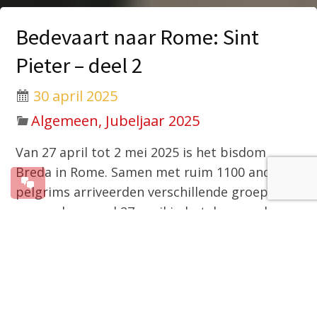
Bedevaart naar Rome: Sint
Pieter – deel 2
30 april 2025
Algemeen, Jubeljaar 2025
Van 27 april tot 2 mei 2025 is het bisdom
Breda in Rome. Samen met ruim 1100 andere
pelgrims arriveerden verschillende groepen
op zondagavond 27 april in hotels en andere
groepsaccommodaties. Een verslag in beelden
van dinsdag 29 april, waar de pelgrims
samenkwamen voor de passage door de
heilige deur en de eucharistieviering in de Sint
Pieter.