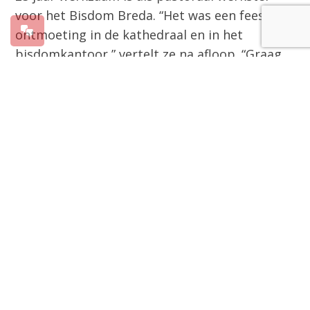
voor het Bisdom Breda. “Het was een feest van
ontmoeting in de kathedraal en in het
bisdomkantoor,” vertelt ze na afloop. “Graag
wil ik alle pastorale beroepskrachten,
besturen en vrijwilligers en zeker ook de
mensen van het bisdomkantoor bedanken
voor dit prachtige samenzijn, de mooie
woorden, vele kaarten en e-mails.”
“Het was bijzonder om in de woorden die
werden uitgesproken terug te horen wat er in
de afgelopen 25 jaar van betekenis is
geweest,” vertelt Annemiek. Om eraan toe te
voegen: “Ik hoop dat we in deze goede geest
samen kunnen blijven bouwen aan het
pastoraat in ons bisdom.”