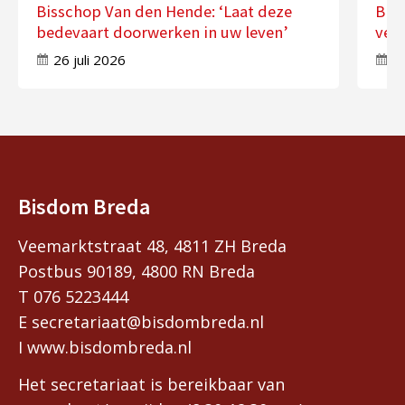
Bisschop Van den Hende: ‘Laat deze
Bis
bedevaart doorwerken in uw leven’
ver
26 juli 2026
17
Bisdom Breda
Veemarktstraat 48, 4811 ZH Breda
Postbus 90189, 4800 RN Breda
T 076 5223444
E secretariaat@bisdombreda.nl
I www.bisdombreda.nl
Het secretariaat is bereikbaar van