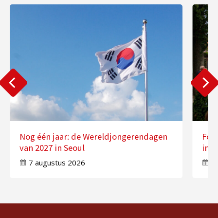
Nog één jaar: de Wereldjongerendagen
Fot
van 2027 in Seoul
in 
7 augustus 2026
7