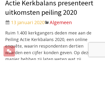
Actie Kerkbalans presenteert
uitkomsten peiling 2020
13 januari 2020
Algemeen
Ruim 1.400 kerkgangers deden mee aan de
Peiling Actie Kerkbalans 2020, een online
enquête, waarin respondenten dertien
waarden een cijfer konden geven. Op deze
manier hebben zij laten weten wat zij
belangrijk vinden in hun kerk. De uitkomsten
van de peiling worden op 17 januari
gepresenteerd in het Museum Catharijne
Convent te Utrecht.
“Met de peiling willen we iedereen aan het
denken zetten over de meerwaarde van de