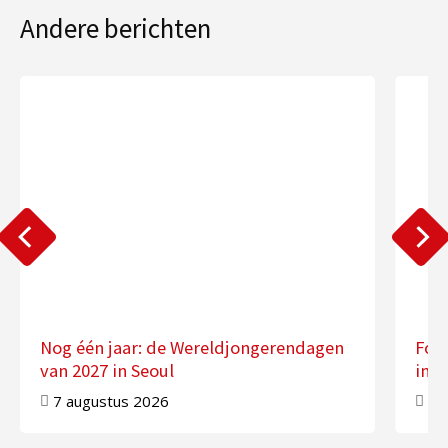
Andere berichten
Nog één jaar: de Wereldjongerendagen
Fot
van 2027 in Seoul
in 
7 augustus 2026
7 