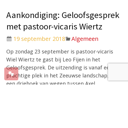
Aankondiging: Geloofsgesprek
met pastoor-vicaris Wiertz
19 september 2018
Algemeen
Op zondag 23 september is pastoor-vicaris
Wiel Wiertz te gast bij Leo Fijen in het
Geloofsgesprek. De uitzending is vanaf een
prachtige plek in het Zeeuwse landschap, op
een driehoek van wegen tussen Axel,
Koewacht en Zuiddorpe.
Het Geloofsgesprek werd opgenomen bij een
kruis in het open veld. “We zijn christen
binnen en buiten het kerkgebouw,” zegt
pastoor-vicaris Wiertz daarover. “Het is