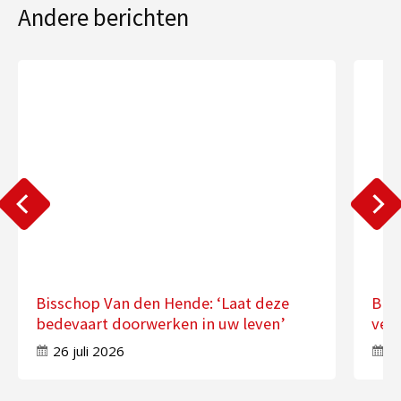
Andere berichten
Bisschop Van den Hende: ‘Laat deze
Bis
bedevaart doorwerken in uw leven’
ver
26 juli 2026
17