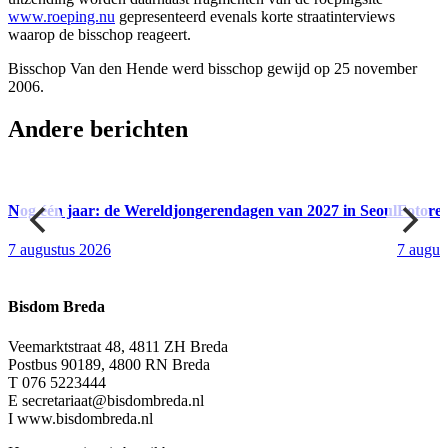
www.roeping.nu
gepresenteerd evenals korte straatinterviews
waarop de bisschop reageert.
Bisschop Van den Hende werd bisschop gewijd op 25 november
2006.
Andere berichten
Nog één jaar: de Wereldjongerendagen van 2027 in Seoul
Fotore
7 augustus 2026
7 augus
Bisdom Breda
Veemarktstraat 48, 4811 ZH Breda
Postbus 90189, 4800 RN Breda
T 076 5223444
E secretariaat@bisdombreda.nl
I www.bisdombreda.nl