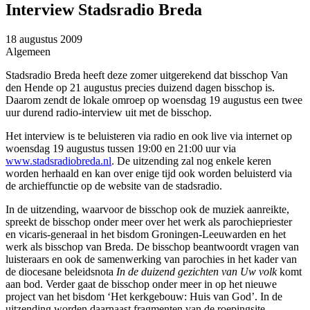
Interview Stadsradio Breda
18 augustus 2009
Algemeen
Stadsradio Breda heeft deze zomer uitgerekend dat bisschop Van
den Hende op 21 augustus precies duizend dagen bisschop is.
Daarom zendt de lokale omroep op woensdag 19 augustus een twee
uur durend radio-interview uit met de bisschop.
Het interview is te beluisteren via radio en ook live via internet op
woensdag 19 augustus tussen 19:00 en 21:00 uur via
www.stadsradiobreda.nl
. De uitzending zal nog enkele keren
worden herhaald en kan over enige tijd ook worden beluisterd via
de archieffunctie op de website van de stadsradio.
In de uitzending, waarvoor de bisschop ook de muziek aanreikte,
spreekt de bisschop onder meer over het werk als parochiepriester
en vicaris-generaal in het bisdom Groningen-Leeuwarden en het
werk als bisschop van Breda. De bisschop beantwoordt vragen van
luisteraars en ook de samenwerking van parochies in het kader van
de diocesane beleidsnota
In de duizend gezichten van Uw volk
komt
aan bod. Verder gaat de bisschop onder meer in op het nieuwe
project van het bisdom ‘Het kerkgebouw: Huis van God’. In de
uitzending worden daarnaast fragmenten van de roepingsite