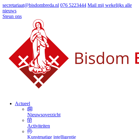
secretariaat@bisdombreda.nl
076 5223444
Mail mij wekelijks alle
nieuws
Steun ons
Actueel
Nieuwsoverzicht
Activiteiten
Kunstmatige intelligentie