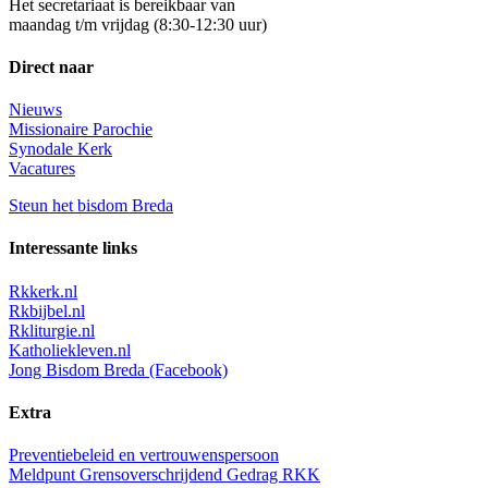
Het secretariaat is bereikbaar van
maandag t/m vrijdag (8:30-12:30 uur)
Direct naar
Nieuws
Missionaire Parochie
Synodale Kerk
Vacatures
Steun het bisdom Breda
Interessante links
Rkkerk.nl
Rkbijbel.nl
Rkliturgie.nl
Katholiekleven.nl
Jong Bisdom Breda (Facebook)
Extra
Preventiebeleid en vertrouwenspersoon
Meldpunt Grensoverschrijdend Gedrag RKK