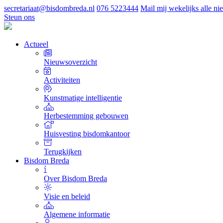
secretariaat@bisdombreda.nl
076 5223444
Mail mij wekelijks alle n
Steun ons
Actueel
Nieuwsoverzicht
Activiteiten
Kunstmatige intelligentie
Herbestemming gebouwen
Huisvesting bisdomkantoor
Terugkijken
Bisdom Breda
Over Bisdom Breda
Visie en beleid
Algemene informatie