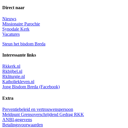
Direct naar
Nieuws
Missionaire Parochie
Synodale Kerk
Vacatures
Steun het bisdom Breda
Interessante links
Rkkerk.nl
Rkbijbel.nl
Rkliturgie.nl
Katholiekleven.nl
Jong Bisdom Breda (Facebook)
Extra
Preventiebeleid en vertrouwenspersoon
Meldpunt Grensoverschrijdend Gedrag RKK
ANBI-gegevens
Betalingsvoorwaarden