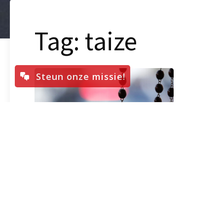
Tag:
taize
Steun onze missie!
Nederlandse bisschoppen
roepen op tot gebed om