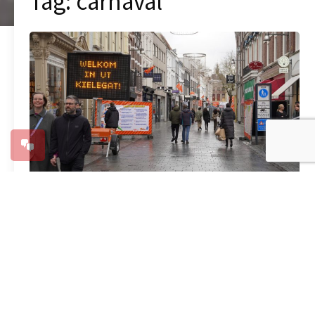
Tag:
carnaval
Bisdomkantoor gesloten op
carnavalsmaandag
9 februari 2024