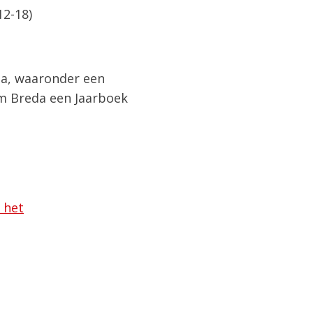
12-18)
cta, waaronder een
om Breda een Jaarboek
 het