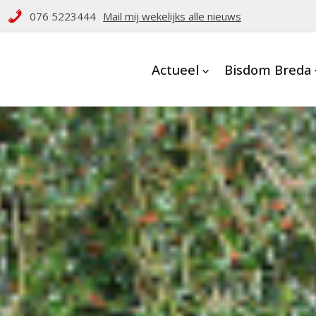
076 5223444
Mail mij wekelijks alle nieuws
Actueel
Bisdom Breda