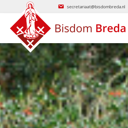
secretariaat@bisdombreda.nl