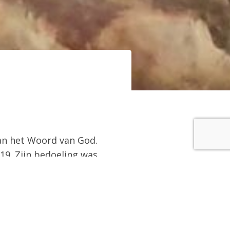
van het Woord van God.
19. Zijn bedoeling was
elangrijk de Bijbel is
isteren naar de Schrift,