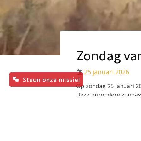
Zondag va
25 januari 2026
Steun onze missie!
Op zondag 25 januari 2
Deze bijzondere zondag 
eenvoudig maar diepgaa
in hun geloofsleven, in d
De Kerk nodigt op deze 
het begrijpen ervan en