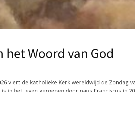
n het Woord van God
026 viert de katholieke Kerk wereldwijd de Zondag 
is in het leven geroepen door paus Franciscus in 20
nd: gelovigen helpen om opnieuw te ontdekken hoe b
e liturgie én in het dagelijks leven.
zondag uit om extra aandacht te hebben voor het lu
 het doorvertellen van Gods Woord.