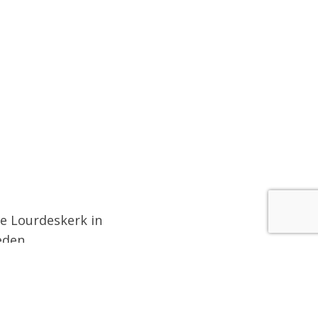
de Lourdeskerk in
eden.
 we delen