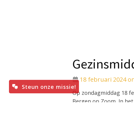
Gezinsmid
18 februari 2024 o
Steun onze missie!
Op zondagmiddag 18 feb
Bergen op Zoom. In het
Het programma ziet er a
12.30 Lunch met Ameri