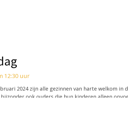
dag
m 12:30 uur
ruari 2024 zijn alle gezinnen van harte welkom in 
 bijzonder ook ouders die hun kinderen alleen opvo
ls volgt uit:
can Party – iedereen neemt wat lekkers mee wat