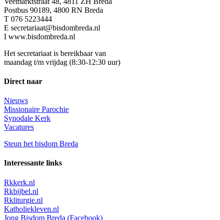
Veemarktstraat 48, 4811 ZH Breda
Postbus 90189, 4800 RN Breda
T 076 5223444
E secretariaat@bisdombreda.nl
I www.bisdombreda.nl
Het secretariaat is bereikbaar van
maandag t/m vrijdag (8:30-12:30 uur)
Direct naar
Nieuws
Missionaire Parochie
Synodale Kerk
Vacatures
Steun het bisdom Breda
Interessante links
Rkkerk.nl
Rkbijbel.nl
Rkliturgie.nl
Katholiekleven.nl
Jong Bisdom Breda (Facebook)