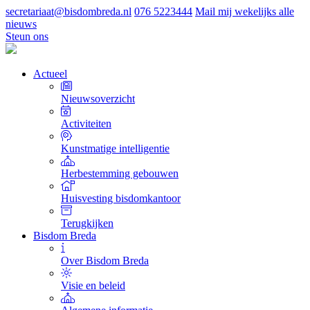
secretariaat@bisdombreda.nl
076 5223444
Mail mij wekelijks alle
nieuws
Steun ons
Actueel
Nieuwsoverzicht
Activiteiten
Kunstmatige intelligentie
Herbestemming gebouwen
Huisvesting bisdomkantoor
Terugkijken
Bisdom Breda
Over Bisdom Breda
Visie en beleid