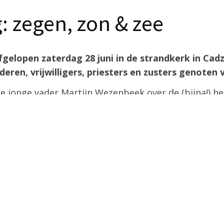
: zegen, zon & zee
afgelopen zaterdag 28 juni in de strandkerk in Ca
deren, vrijwilligers, priesters en zusters genoten
e jonge vader Martijn Wezenbeek over de (bijna!) hei
– in 2006 overleden op 15 jarige leeftijd. Carlo had
s. Wel was hij sinds zijn eerste communie trouw aan
n ouders toen nog niet eens echte kerkgangers. Die 
dag: hij gaf zijn dure Nikes aan een arme, hielp gepe
 talent een cadeau voor de wereld door websites te
ren.
ieners hoorden meer over de exemplarische zalige.
reen genieten op het strand: veel gezinnen