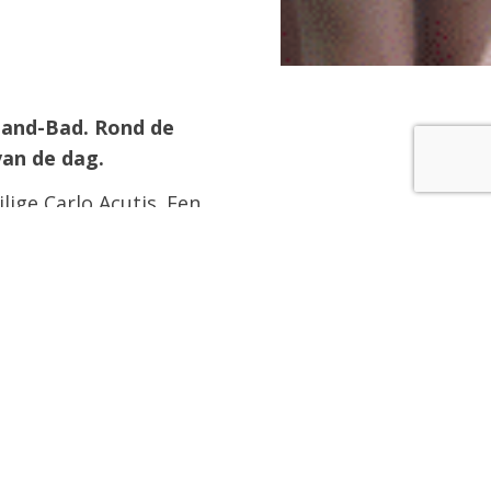
dzand-Bad. Rond de
 van de dag.
lige Carlo Acutis. Een
 een heel gewoon, modern
 het bijwonen van de
Eucharistie droeg vrucht
ste klasgenten en
 bouwen over o.a.