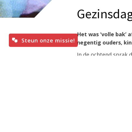
Gezinsdag
Het was ‘volle bak’ 
Steun onze missie!
negentig ouders, kin
In de ochtend sprak d
jongen van deze tijd 
leven met rijke ouder
mis, ook al waren zij
in zijn leven van alle
maakte van zijn ICT –
Eucharistische wonde
Ook de kinderen en t
In de middag kon iede